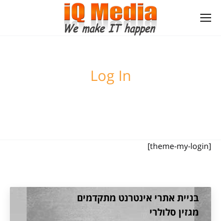
Log In
[theme-my-login]
בניית אתרי אינטרנט מתקדמים
מגזין סלולרי